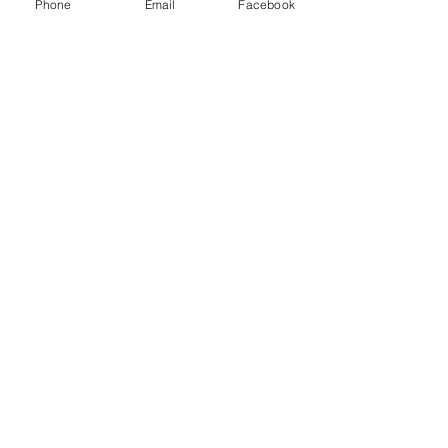
Phone
Email
Facebook
Escreva um comentário
Quem viu esse post, também
viu esses!
há 12 horas
1 min de leitura
GERAL