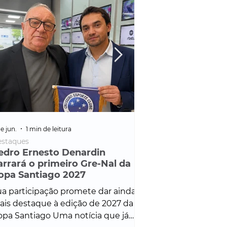
e jun.
1 min de leitura
25 de fev.
1 min de leitura
staques
Policial
edro Ernesto Denardin
Veículo de mais d
arrará o primeiro Gre-Nal da
é apreendido em
opa Santiago 2027
em ação ligada à
Francisco de Assi
a participação promete dar ainda
Veículo de luxo foi 
is destaque à edição de 2027 da
durante desdobram
pa Santiago Uma notícia que já
Operação Consortium