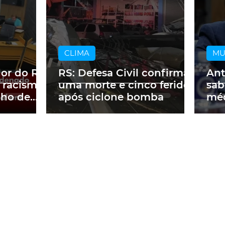
CLIMA
M
dor do RS
RS: Defesa Civil confirma
Ant
 racismo
uma morte e cinco feridos
sab
lho de
após ciclone bomba
méd
m obra
a p
ne