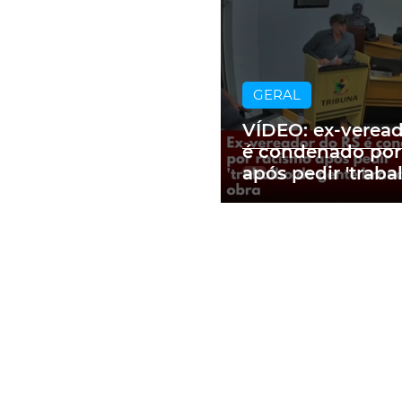
GERAL
VÍDEO: ex-verea
é condenado por
após pedir 'traba
gente branca' e