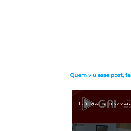
Quem viu esse post, t
há 19 horas
2 min de leitura