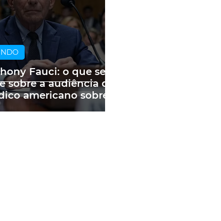
UNDO
hony Fauci: o que se
e sobre a audiência do
ico americano sobre
andemia e as fake
ws