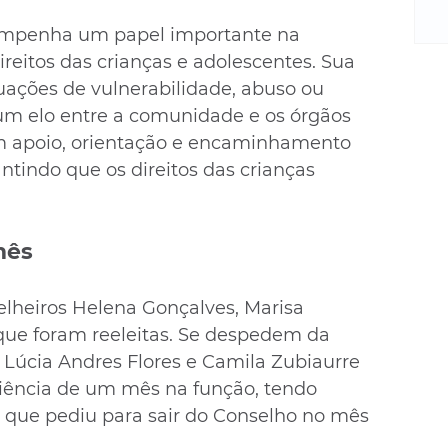
m
re
empenha um papel importante na 
ne
reitos das crianças e adolescentes. Sua 
Sa
ituações de vulnerabilidade, abuso ou 
de
um elo entre a comunidade e os órgãos 
E
em apoio, orientação e encaminhamento 
na
antindo que os direitos das crianças 
D
na
da
em
mês
p
lheiros Helena Gonçalves, Marisa 
 que foram reeleitas. Se despedem da 
 Lúcia Andres Flores e Camila Zubiaurre 
iência de um mês na função, tendo 
, que pediu para sair do Conselho no mês 