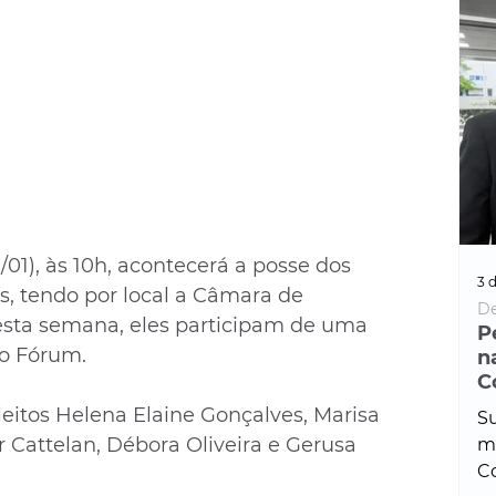
/01), às 10h, acontecerá a posse dos 
3 d
s, tendo por local a Câmara de 
De
esta semana, eles participam de uma 
P
o Fórum. 
n
C
itos Helena Elaine Gonçalves, Marisa 
Su
 Cattelan, Débora Oliveira e Gerusa 
ma
Co