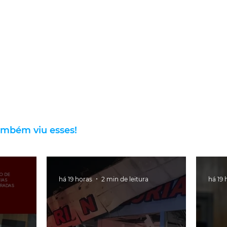
ambém viu esses!
há 19 horas
2 min de leitura
há 19 