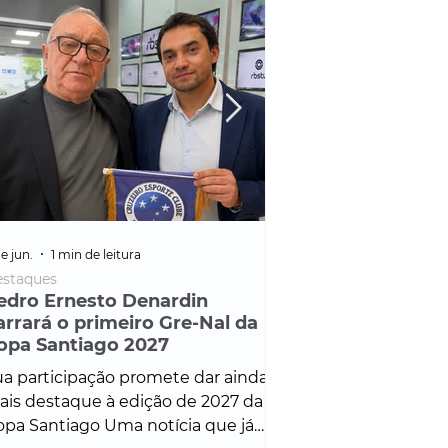
e jun.
1 min de leitura
25 de fev.
1 min de leitura
staques
Policial
edro Ernesto Denardin
Veículo de mais d
arrará o primeiro Gre-Nal da
é apreendido em
opa Santiago 2027
em ação ligada à
Francisco de Assi
a participação promete dar ainda
Veículo de luxo foi 
is destaque à edição de 2027 da
durante desdobram
pa Santiago Uma notícia que já
Operação Consortium