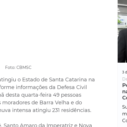
Foto: CBMSC
3 d
ingiu o Estado de Santa Catarina na 
De
P
nforme informações da Defesa Civil 
n
ã desta quarta-feira 49 pessoas 
C
 moradores de Barra Velha e do 
Su
huva intensa atingiu 231 residências.
ma
Co
sé, Santo Amaro da Imperatriz e Nova 