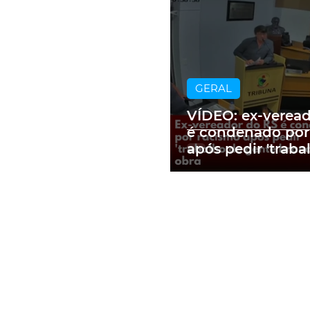
GERAL
VÍDEO: ex-verea
é condenado por
após pedir 'traba
gente branca' e