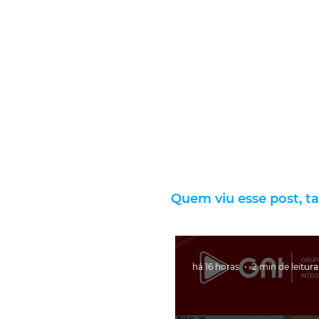
Quem viu esse post, t
há 16 horas
2 min de leitura