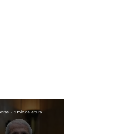
horas
9 min de leitura