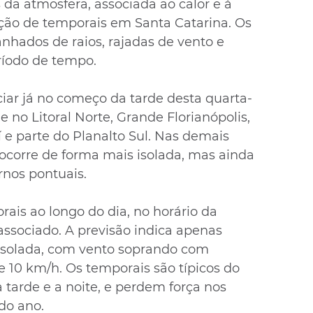
 da atmosfera, associada ao calor e à 
ção de temporais em Santa Catarina. Os 
hados de raios, rajadas de vento e 
ríodo de tempo.
iar já no começo da tarde desta quarta-
e no Litoral Norte, Grande Florianópolis, 
í e parte do Planalto Sul. Nas demais 
 ocorre de forma mais isolada, mas ainda 
rnos pontuais.
ais ao longo do dia, no horário da 
associado. A previsão indica apenas 
isolada, com vento soprando com 
e 10 km/h. Os temporais são típicos do 
 tarde e a noite, e perdem força nos 
do ano.