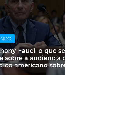
UNDO
hony Fauci: o que se
e sobre a audiência do
ico americano sobre
andemia e as fake
ws