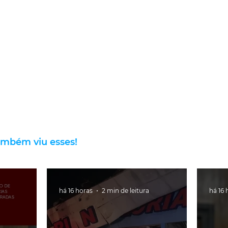
ambém viu esses!
há 16 horas
2 min de leitura
há 16 