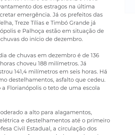
m
evantamento dos estragos na última 
re
etar emergência. Já os prefeitos das 
ne
Sa
lha, Treze Tílias e Timbó Grande já 
de
polis e Palhoça estão em situação de 
E
chuvas do início de dezembro.
na
D
édia de chuvas em dezembro é de 136 
na
horas choveu 188 milímetros. Já 
da
strou 141,4 milímetros em seis horas. Há 
em
mo destelhamentos, asfalto que cedeu. 
p
 Florianópolis o teto de uma escola 
oderado a alto para alagamentos, 
elétrica e destelhamentos até o primeiro 
esa Civil Estadual, a circulação dos 