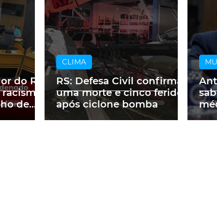
CLIMA
M
dor do RS
RS: Defesa Civil confirma
Ant
 racismo
uma morte e cinco feridos
sab
lho de
após ciclone bomba
méd
m obra
a p
ne