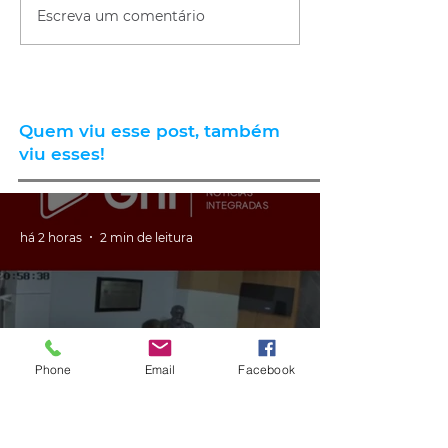
Escreva um comentário
Quem viu esse post, também
viu esses!
há 2 horas
2 min de leitura
Phone
Email
Facebook
GERAL
VÍDEO: ex-vereador do RS é