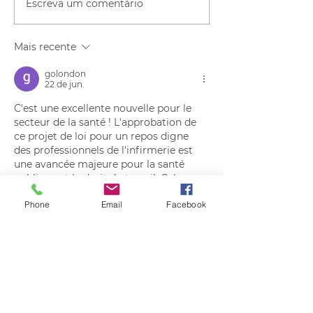
Escreva um comentário
Mais recente
golondon
22 de jun.
C'est une excellente nouvelle pour le 
secteur de la santé ! L'approbation de 
ce projet de loi pour un repos digne 
des professionnels de l'infirmerie est 
une avancée majeure pour la santé 
publique et le droit du travail. Cela 
m'amène à réfléchir à la manière dont 
Phone
Email
Facebook
les différents pays gèrent la charge de 
travail et le bien-être de leurs 
professionnels de santé à l'échelle 
internationale. Par exemple, lors de 
l'analyse des réformes des systèmes de 
santé et de la numérisation…
Mostrar mais