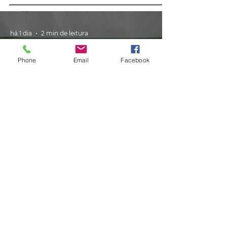
há 1 dia
2 min de leitura
Phone
Email
Facebook
GERAL
Consumidores relatam aumento
de quase 300% na energia elétrica
e contas de até R$ 2 mil no RS:
'Um absurdo'
há 2 dias
2 min de leitura