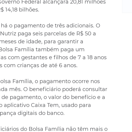
m
Governo Federal alcançará 20,81 milhões 
re
$ 14,18 bilhões.
ne
Sa
há o pagamento de três adicionais. O 
de
 Nutriz paga seis parcelas de R$ 50 a 
E
meses de idade, para garantir a 
na
 Bolsa Família também paga um 
D
as com gestantes e filhos de 7 a 18 anos 
na
da
as com crianças de até 6 anos.
em
p
olsa Família, o pagamento ocorre nos 
ada mês. O beneficiário poderá consultar 
 de pagamento, o valor do benefício e a 
 aplicativo Caixa Tem, usado para 
ança digitais do banco.
ficiários do Bolsa Família não têm mais o 