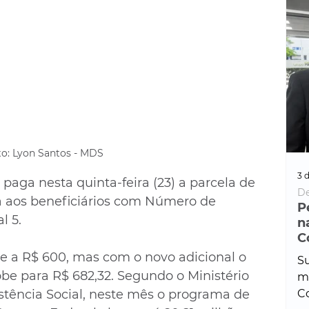
to: Lyon Santos - MDS
3 d
aga nesta quinta-feira (23) a parcela de 
De
a aos beneficiários com Número de 
P
l 5. 
n
C
e a R$ 600, mas com o novo adicional o 
Su
obe para R$ 682,32. Segundo o Ministério 
ma
tência Social, neste mês o programa de 
Co