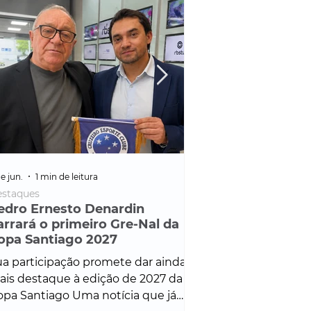
e jun.
1 min de leitura
25 de fev.
1 min de leitura
staques
Policial
edro Ernesto Denardin
Veículo de mais d
arrará o primeiro Gre-Nal da
é apreendido em
opa Santiago 2027
em ação ligada à
Francisco de Assi
a participação promete dar ainda
Veículo de luxo foi 
is destaque à edição de 2027 da
durante desdobram
pa Santiago Uma notícia que já
Operação Consortium