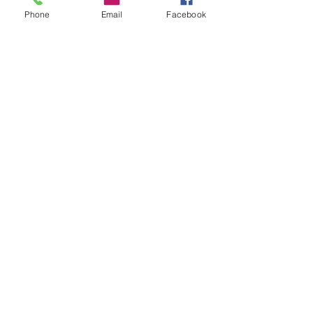
Phone
Email
Facebook
GERAL
Consumidores relatam aumento
de quase 300% na energia elétrica
e contas de até R$ 2 mil no RS:
'Um absurdo'
há 21 horas
2 min de leitura
GERAL