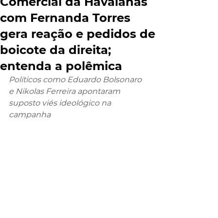
Comercial da Havaianas
com Fernanda Torres
gera reação e pedidos de
boicote da direita;
entenda a polêmica
Políticos como Eduardo Bolsonaro 
e Nikolas Ferreira apontaram 
suposto viés ideológico na 
campanha