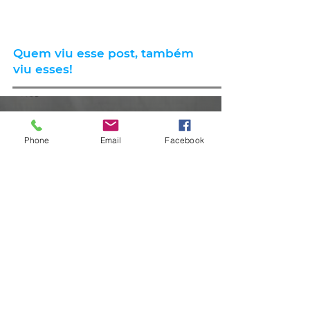
Quem viu esse post, também
viu esses!
há 3 horas
2 min de leitura
Phone
Email
Facebook
GERAL
Consumidores relatam aumento
de quase 300% na energia elétrica
e contas de até R$ 2 mil no RS: