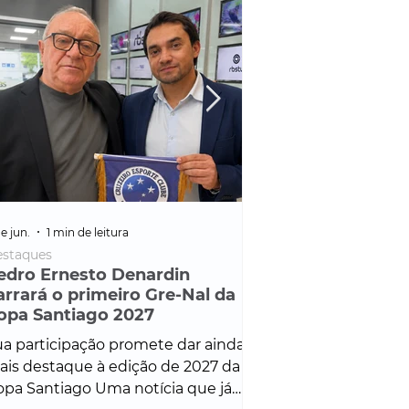
e jun.
1 min de leitura
25 de fev.
1 min de leitura
staques
Policial
edro Ernesto Denardin
Veículo de mais d
arrará o primeiro Gre-Nal da
é apreendido em
opa Santiago 2027
em ação ligada à
Francisco de Assi
a participação promete dar ainda
Veículo de luxo foi 
is destaque à edição de 2027 da
durante desdobram
pa Santiago Uma notícia que já
Operação Consortium