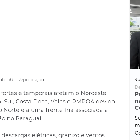
oto: iG - Reprodução
3 d
De
s fortes e temporais afetam o Noroeste, 
P
n
, Sul, Costa Doce, Vales e RMPOA devido 
C
orte e a uma frente fria associada a 
Su
o no Paraguai. 
ma
Co
escargas elétricas, granizo e ventos 