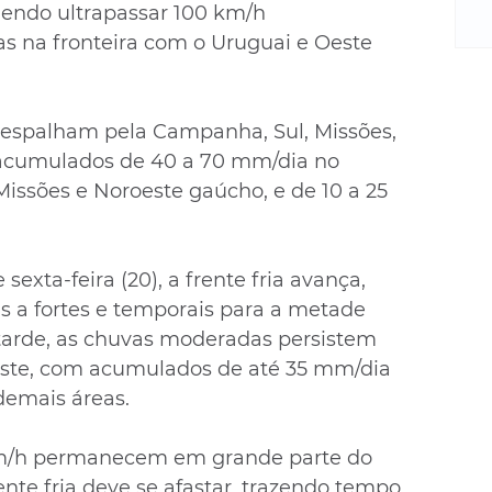
m
dendo ultrapassar 100 km/h 
re
s na fronteira com o Uruguai e Oeste 
ne
Sa
de
 espalham pela Campanha, Sul, Missões, 
E
na
acumulados de 40 a 70 mm/dia no 
D
ssões e Noroeste gaúcho, e de 10 a 25 
na
da
em
ta-feira (20), a frente fria avança, 
p
 a fortes e temporais para a metade 
tarde, as chuvas moderadas persistem 
este, com acumulados de até 35 mm/dia 
emais áreas. 
km/h permanecem em grande parte do 
ente fria deve se afastar, trazendo tempo 