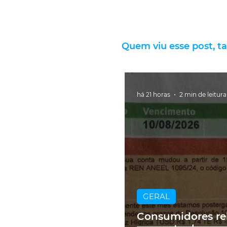
Quem viu esse post, t
há 21 horas
2 min de leitura
GERAL
Consumidores re