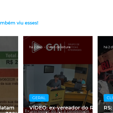
ambém viu esses!
há 2 dias
2 min de leitura
há 2 d
GERAL
CL
latam
VÍDEO: ex-vereador do RS
RS: