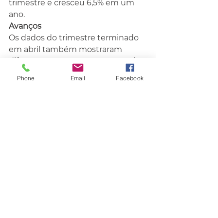
trimestre e cresceu 6,5% em um 
ano.
Avanços
Os dados do trimestre terminado 
em abril também mostraram 
diferenças no comportamento das 
contratações e dos rendimentos 
Phone
Email
Facebook
entre os setores da economia.
Enquanto algumas áreas 
ampliaram o número de 
trabalhadores ao longo do ano, 
outras registraram recuo no 
contingente de ocupados.
Fonte- O Sul
Economia