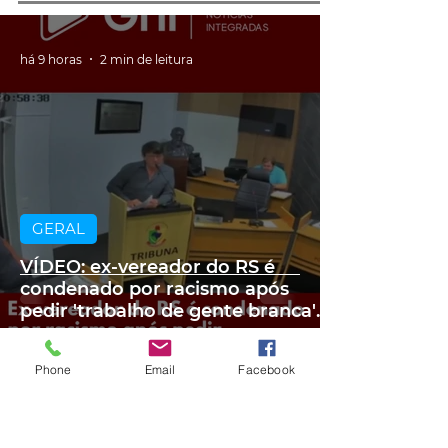
há 9 horas
2 min de leitura
GERAL
VÍDEO: ex-vereador do RS é
condenado por racismo após
pedir 'trabalho de gente branca'
em obra
Phone
Email
Facebook
há 9 horas
2 min de leitura