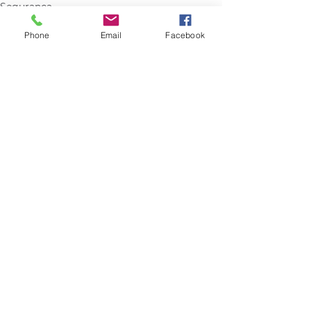
Segurança
Política
Phone
Email
Facebook
Comentários
Escreva um comentário
Quem viu esse post, também
viu esses!