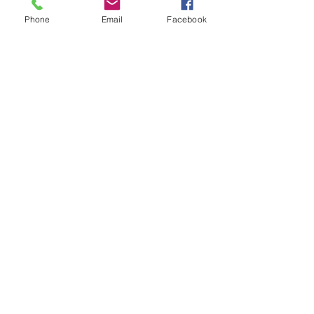
Parece que houve um problema técnico.
Phone
Email
Facebook
Tente reconectar ou atualizar a página.
Atualizar
Quem viu esse post, também
viu esses!
há 16 horas
2 min de leitura