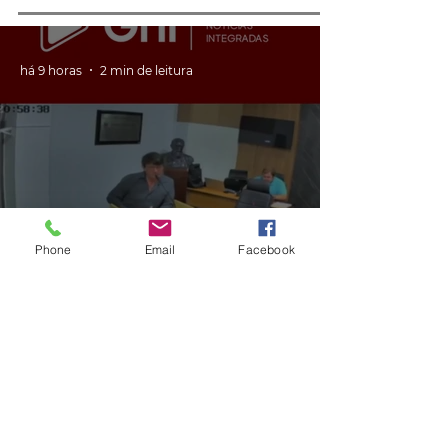
há 9 horas
2 min de leitura
GERAL
Phone
Email
Facebook
VÍDEO: ex-vereador do RS é
condenado por racismo após
pedir 'trabalho de gente branca'
em obra
há 10 horas
2 min de leitura