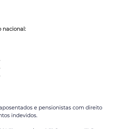
 nacional:
o
o
o
osentados e pensionistas com direito 
tos indevidos.