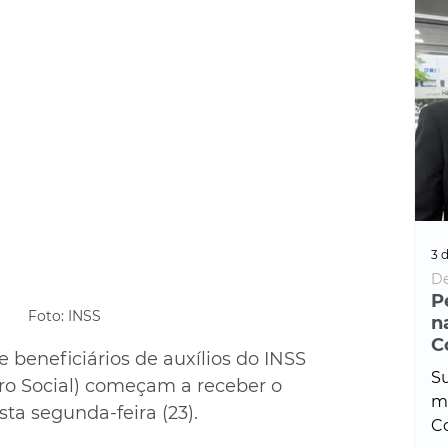
3 d
De
P
Foto: INSS
n
C
 beneficiários de auxílios do INSS 
Su
uro Social) começam a receber o 
ma
ta segunda-feira (23).
Co