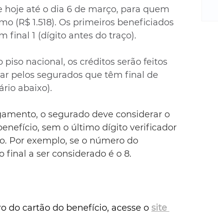
m
e hoje até o dia 6 de março, para quem 
re
o (R$ 1.518). Os primeiros beneficiados 
ne
final 1 (dígito antes do traço).
Sa
de
E
iso nacional, os créditos serão feitos 
na
ar pelos segurados que têm final de 
D
ário abaixo).
na
da
agamento, o segurado deve considerar o 
em
enefício, sem o último dígito verificador 
p
o. Por exemplo, se o número do 
o final a ser considerado é o 8.
 do cartão do benefício, acesse o 
site 