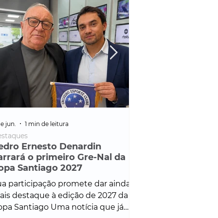
e jun.
1 min de leitura
25 de fev.
1 min de leitura
staques
Policial
edro Ernesto Denardin
Veículo de mais d
arrará o primeiro Gre-Nal da
é apreendido em
opa Santiago 2027
em ação ligada à
Francisco de Assi
a participação promete dar ainda
Veículo de luxo foi 
is destaque à edição de 2027 da
durante desdobram
pa Santiago Uma notícia que já
Operação Consortium