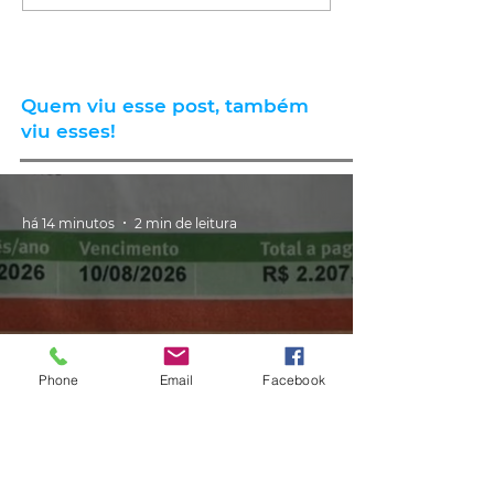
Quem viu esse post, também
viu esses!
há 14 minutos
2 min de leitura
Phone
Email
Facebook
GERAL
Consumidores relatam aumento
de quase 300% na energia elétrica