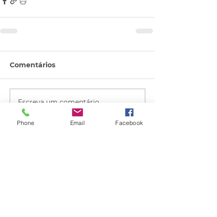
Comentários
Escreva um comentário
Phone
Email
Facebook
Quem viu esse post, também
viu esses!
há 9 horas
2 min de leitura