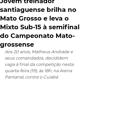
Jovem treinador
santiaguense brilha no
Mato Grosso e leva o
Mixto Sub-15 à semifinal
do Campeonato Mato-
grossense
Aos 20 anos, Matheus Andrade e 
seus comandados, decididem 
vaga à final da competição nesta 
quarta-feira (19), às 18h, na Arena 
Pantanal, contra o Cuiabá