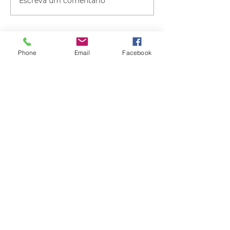
Escreva um comentário
Phone
Email
Facebook
Quem viu esse post, também
viu esses!
há 5 horas
2 min de leitura
GERAL
VÍDEO: ex-vereador do RS é