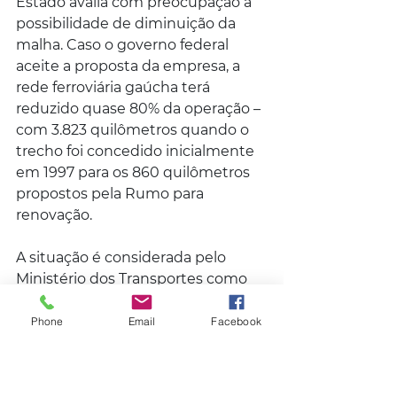
Estado avalia com preocupação a 
possibilidade de diminuição da 
malha. Caso o governo federal 
aceite a proposta da empresa, a 
rede ferroviária gaúcha terá 
reduzido quase 80% da operação – 
com 3.823 quilômetros quando o 
trecho foi concedido inicialmente 
em 1997 para os 860 quilômetros 
propostos pela Rumo para 
renovação.
A situação é considerada pelo 
Ministério dos Transportes como 
uma “possibilidade de 
repactuação” da concessão para a 
Phone
Email
Facebook
empresa, para que a Rumo siga 
administrando o modal. A oferta da 
ANTT para a renovação do contrato 