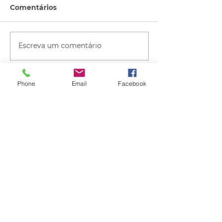
Comentários
Escreva um comentário
Phone
Email
Facebook
Quem viu esse post, também
viu esses!
há 2 horas
1 min de leitura