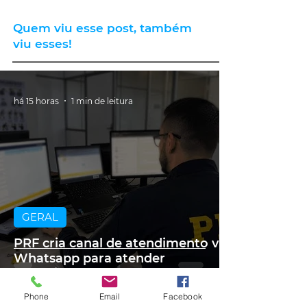
Quem viu esse post, também
viu esses!
há 15 horas
1 min de leitura
GERAL
PRF cria canal de atendimento via
Whatsapp para atender
motoristas multados no RS
Phone
Email
Facebook