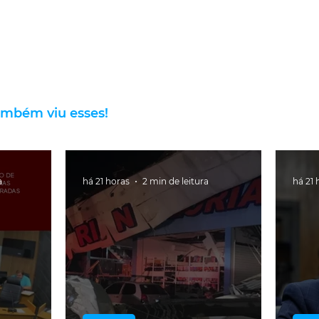
ambém viu esses!
a
há 21 horas
2 min de leitura
há 21 