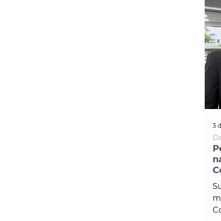
3 d
De
P
n
C
Su
ma
Co