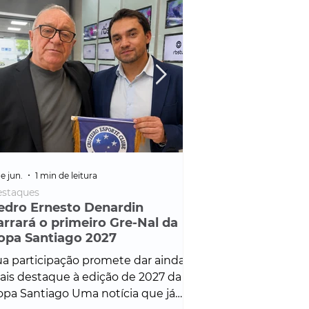
e jun.
1 min de leitura
25 de fev.
1 min de leitura
staques
Policial
edro Ernesto Denardin
Veículo de mais d
arrará o primeiro Gre-Nal da
é apreendido em
opa Santiago 2027
em ação ligada à
Francisco de Assi
a participação promete dar ainda
Veículo de luxo foi 
is destaque à edição de 2027 da
durante desdobram
pa Santiago Uma notícia que já
Operação Consortium