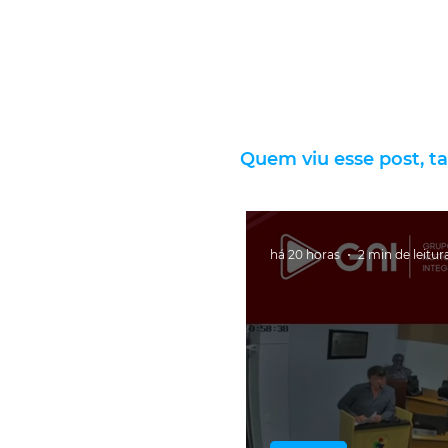
Quem viu esse post, t
há 20 horas
2 min de leitur