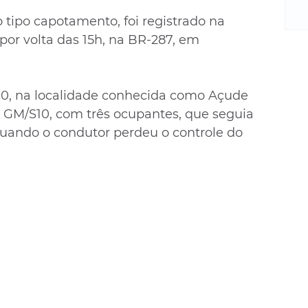
m
re
 tipo capotamento, foi registrado na 
ne
 por volta das 15h, na BR-287, em 
Sa
de
E
90, na localidade conhecida como Açude 
na
GM/S10, com três ocupantes, que seguia 
D
quando o condutor perdeu o controle do 
na
da
em
p