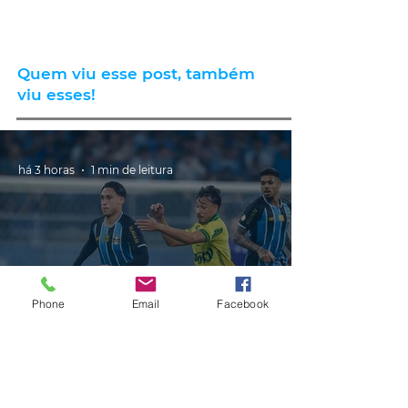
Quem viu esse post, também
viu esses!
há 3 horas
1 min de leitura
Phone
Email
Facebook
ESPORTE
Grêmio vai às quartas de final da
Copa do Brasil ao vencer o
Mirassol por 1 a 0