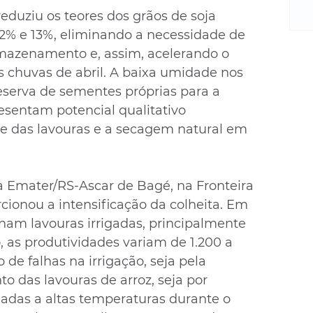
m
eduziu os teores dos grãos de soja 
re
12% e 13%, eliminando a necessidade de 
ne
Sa
azenamento e, assim, acelerando o 
de
 chuvas de abril. A baixa umidade nos 
E
eserva de sementes próprias para a 
na
esentam potencial qualitativo 
D
ade das lavouras e a secagem natural em 
na
da
em
a Emater/RS-Ascar de Bagé, na Fronteira 
p
cionou a intensificação da colheita. Em 
am lavouras irrigadas, principalmente 
 as produtividades variam de 1.200 a 
 de falhas na irrigação, seja pela 
o das lavouras de arroz, seja por 
iadas a altas temperaturas durante o 