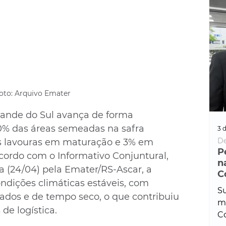
oto: Arquivo Emater
Grande do Sul avança de forma 
80% das áreas semeadas na safra 
3 d
De
s lavouras em maturação e 3% em 
P
ordo com o Informativo Conjuntural, 
n
a (24/04) pela Emater/RS-Ascar, a 
C
ondições climáticas estáveis, com 
Su
ados e de tempo seco, o que contribuiu 
ma
e logística.
Co