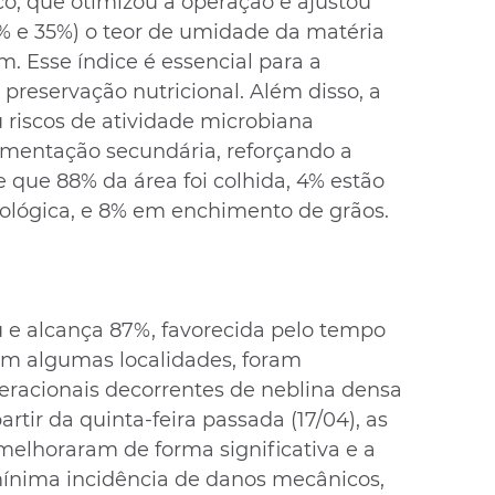
o, que otimizou a operação e ajustou 
0% e 35%) o teor de umidade da matéria 
. Esse índice é essencial para a 
eservação nutricional. Além disso, a 
riscos de atividade microbiana 
rmentação secundária, reforçando a 
e que 88% da área foi colhida, 4% estão 
iológica, e 8% em enchimento de grãos.
u e alcança 87%, favorecida pelo tempo 
Em algumas localidades, foram 
peracionais decorrentes de neblina densa 
rtir da quinta-feira passada (17/04), as 
elhoraram de forma significativa e a 
mínima incidência de danos mecânicos, 