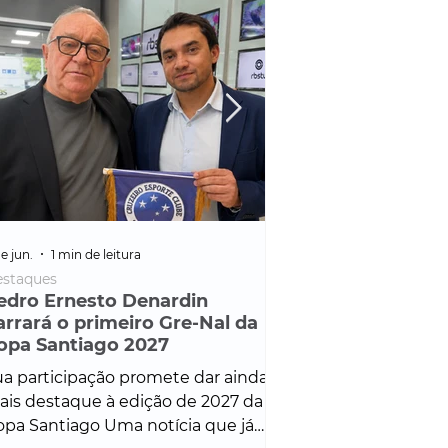
e jun.
1 min de leitura
25 de fev.
1 min de leitura
staques
Policial
edro Ernesto Denardin
Veículo de mais d
arrará o primeiro Gre-Nal da
é apreendido em
opa Santiago 2027
em ação ligada à
Francisco de Assi
a participação promete dar ainda
Veículo de luxo foi 
is destaque à edição de 2027 da
durante desdobram
pa Santiago Uma notícia que já
Operação Consortium