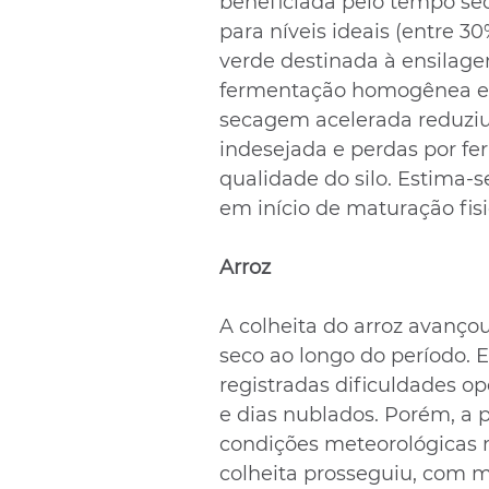
beneficiada pelo tempo sec
para níveis ideais (entre 3
verde destinada à ensilagem
fermentação homogênea e pr
secagem acelerada reduziu 
indesejada e perdas por fe
qualidade do silo. Estima-s
em início de maturação fis
Arroz
A colheita do arroz avanço
seco ao longo do período. 
registradas dificuldades o
e dias nublados. Porém, a pa
condições meteorológicas m
colheita prosseguiu, com 