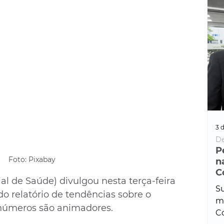
3 d
De
P
Foto: Pixabay
n
C
 de Saúde) divulgou nesta terça-feira 
Su
do relatório de tendências sobre o 
ma
números são animadores.
Co