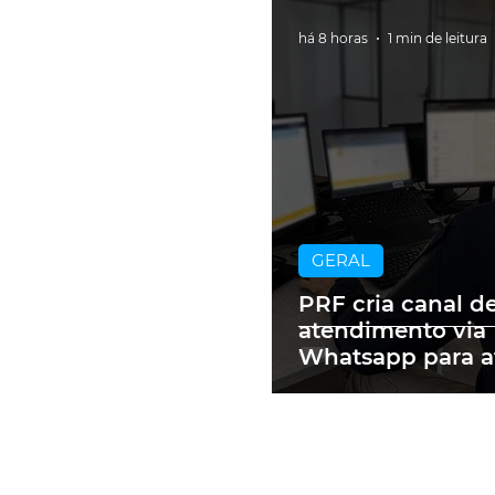
há 8 horas
1 min de leitura
GERAL
PRF cria canal d
atendimento via
Whatsapp para a
motoristas mult
RS