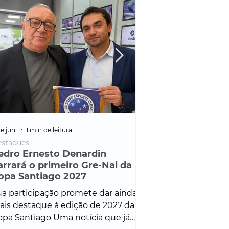
e jun.
1 min de leitura
25 de fev.
1 min de leitura
staques
Policial
edro Ernesto Denardin
Veículo de mais d
arrará o primeiro Gre-Nal da
é apreendido em
opa Santiago 2027
em ação ligada à
Francisco de Assi
a participação promete dar ainda
Veículo de luxo foi 
is destaque à edição de 2027 da
durante desdobram
pa Santiago Uma notícia que já
Operação Consortium