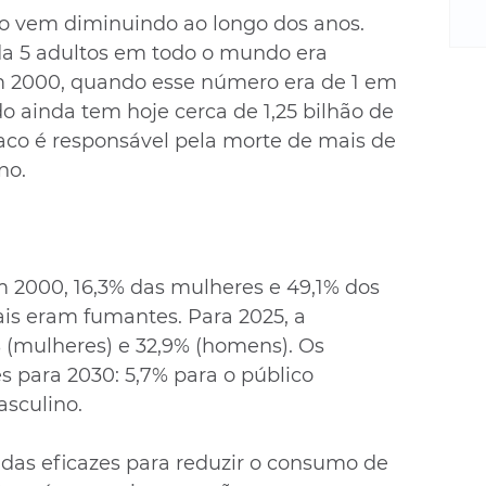
m
o vem diminuindo ao longo dos anos. 
re
da 5 adultos em todo o mundo era 
ne
Sa
 2000, quando esse número era de 1 em 
de
o ainda tem hoje cerca de 1,25 bilhão de 
E
co é responsável pela morte de mais de 
na
no.
D
na
da
em
m 2000, 16,3% das mulheres e 49,1% dos 
p
s eram fumantes. Para 2025, a 
 (mulheres) e 32,9% (homens). Os 
para 2030: 5,7% para o público 
asculino.
as eficazes para reduzir o consumo de 