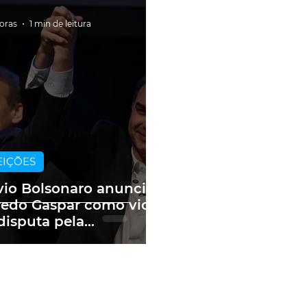
horas
1 min de leitura
EIÇÕES
vio Bolsonaro anuncia
redo Gaspar como vice
disputa pela
sidência