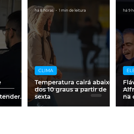
há 8 horas
1 min de leitura
há 9 
CLIMA
EL
e
Temperatura cairá abaixo
Flá
dos 10 graus a partir de
Alf
tender
sexta
na 
ados no
pre