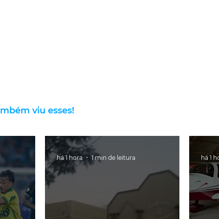
ambém viu esses!
há 1 hora
1 min de leitura
há 1 h