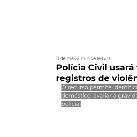
11 de mai.
2 min de leitura
Polícia Civil usar
registros de violê
O recurso permite identific
doméstico, avaliar a gravid
policial