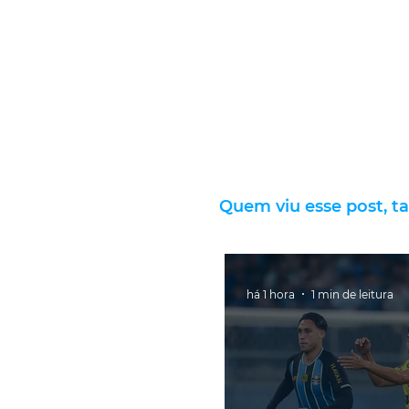
Quem viu esse post, t
há 1 hora
1 min de leitura