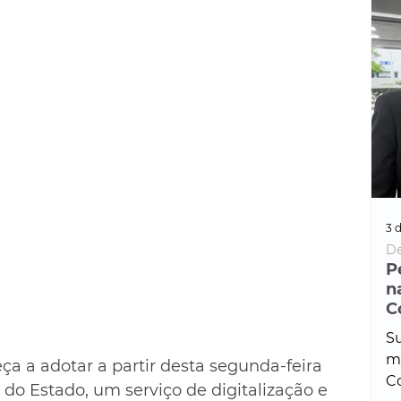
3 d
De
P
n
C
Su
ma
ça a adotar a partir desta segunda-feira 
Co
s do Estado, um serviço de digitalização e 