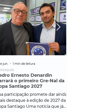
e jun.
1 min de leitura
25 de fev.
1 min de leitura
staques
Policial
edro Ernesto Denardin
Veículo de mais d
arrará o primeiro Gre-Nal da
é apreendido em
opa Santiago 2027
em ação ligada à
Francisco de Assi
a participação promete dar ainda
Veículo de luxo foi 
is destaque à edição de 2027 da
durante desdobram
pa Santiago Uma notícia que já
Operação Consortium