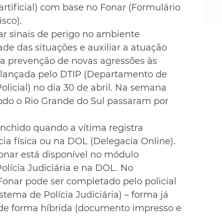
m
 artificial) com base no Fonar (Formulário 
re
sco).
ne
ar sinais de perigo no ambiente 
Sa
ade das situações e auxiliar a atuação 
de
E
na prevenção de novas agressões às 
na
 lançada pelo DTIP (Departamento de 
D
licial) no dia 30 de abril. Na semana 
na
 todo o Rio Grande do Sul passaram por 
da
em
nchido quando a vítima registra 
p
a física ou na DOL (Delegacia Online). 
Fonar está disponível no módulo 
lícia Judiciária e na DOL. No 
Fonar pode ser completado pelo policial 
stema de Polícia Judiciária) – forma já 
 de forma híbrida (documento impresso e 