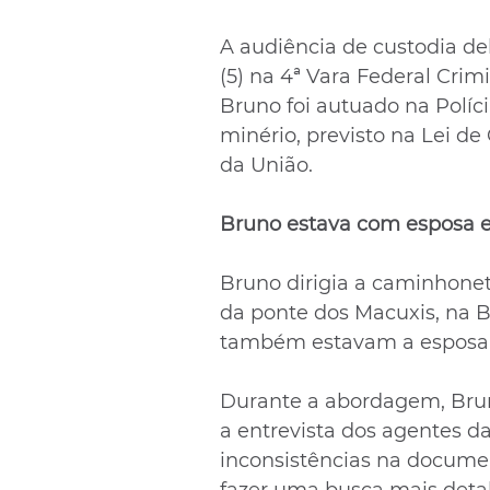
A audiência de custodia del
(5) na 4ª Vara Federal Crim
Bruno foi autuado na Políci
minério, previsto na Lei d
da União.
Bruno estava com esposa e
Bruno dirigia a caminhonet
da ponte dos Macuxis, na BR
também estavam a esposa e 
Durante a abordagem, Brun
a entrevista dos agentes d
inconsistências na docume
fazer uma busca mais detal