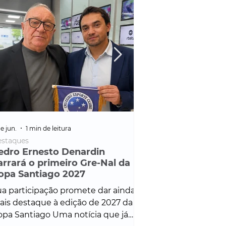
e jun.
1 min de leitura
25 de fev.
1 min de leitura
staques
Policial
edro Ernesto Denardin
Veículo de mais d
arrará o primeiro Gre-Nal da
é apreendido em
opa Santiago 2027
em ação ligada à
Francisco de Assi
a participação promete dar ainda
Veículo de luxo foi 
is destaque à edição de 2027 da
durante desdobram
pa Santiago Uma notícia que já
Operação Consortium