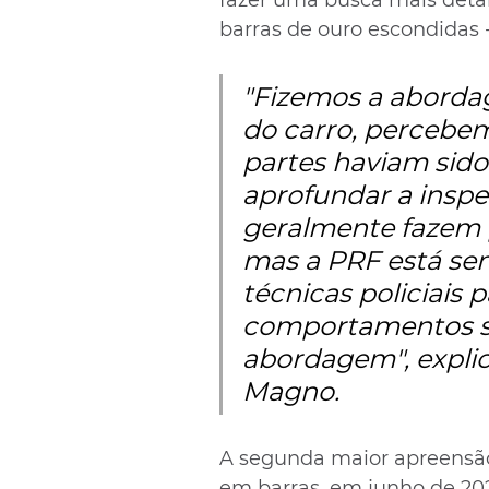
barras de ouro escondidas -
"Fizemos a abordage
do carro, percebem
partes haviam sido 
aprofundar a inspe
geralmente fazem p
mas a PRF está sem
técnicas policiais p
comportamentos sus
abordagem", explic
Magno.
A segunda maior apreensão 
em barras, em junho de 202