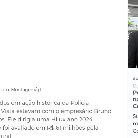
3 d
De
Foto: Montagem/g1
P
n
dos em ação histórica da Polícia 
C
 Vista estavam com o empresário Bruno 
Su
s. Ele dirigia uma Hilux ano 2024 
ma
 foi avaliado em R$ 61 milhões pela 
Co
tral.