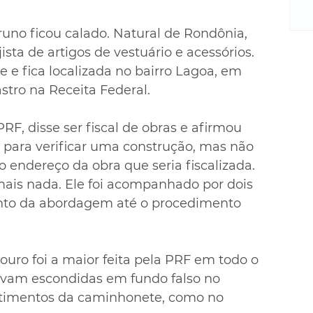
m
re
runo ficou calado. Natural de Rondônia, 
ne
ta de artigos de vestuário e acessórios. 
Sa
de
 e fica localizada no bairro Lagoa, em 
E
stro na Receita Federal.
na
D
F, disse ser fiscal de obras e afirmou 
na
para verificar uma construção, mas não 
da
 endereço da obra que seria fiscalizada. 
em
mais nada. Ele foi acompanhado por dois 
p
to da abordagem até o procedimento 
uro foi a maior feita pela PRF em todo o 
tavam escondidas em fundo falso no 
timentos da caminhonete, como no 