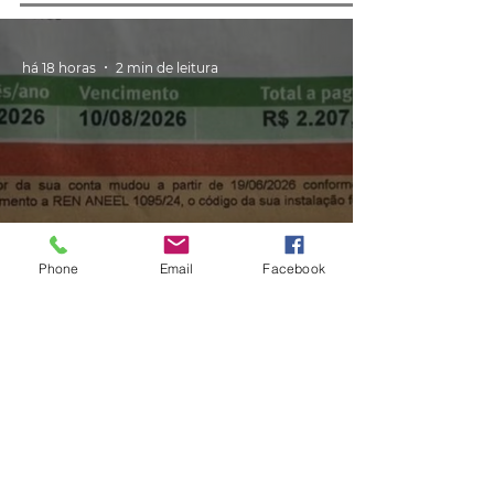
há 18 horas
2 min de leitura
GERAL
Phone
Email
Facebook
Consumidores relatam aumento
de quase 300% na energia elétrica
e contas de até R$ 2 mil no RS:
'Um absurdo'
há 2 dias
2 min de leitura