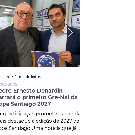
e jun.
1 min de leitura
25 de fev.
1 min de leitura
staques
Policial
edro Ernesto Denardin
Veículo de mais d
arrará o primeiro Gre-Nal da
é apreendido em
opa Santiago 2027
em ação ligada à
Francisco de Assi
a participação promete dar ainda
Veículo de luxo foi 
is destaque à edição de 2027 da
durante desdobram
pa Santiago Uma notícia que já
Operação Consortium