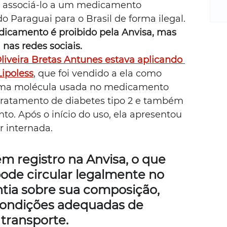
m
 associá-lo a um medicamento 
re
do Paraguai para o Brasil de forma ilegal. 
ne
icamento é proibido pela Anvisa, mas 
Sa
nas redes sociais.
de
Oliveira Bretas Antunes estava aplicando 
E
ipoless
, que foi vendido a ela como 
na
D
sma molécula usada no medicamento 
na
tratamento de diabetes tipo 2 e também 
da
o. Após o início do uso, ela apresentou 
em
r internada.
p
em registro na Anvisa, o que 
pode circular legalmente no 
ntia sobre sua composição, 
ondições adequadas de 
transporte.