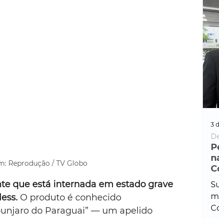
3 d
De
P
n
: Reprodução / TV Globo
C
te que está internada em estado grave 
Su
ma
ess.
 O produto é conhecido 
Co
unjaro do Paraguai” — um apelido 