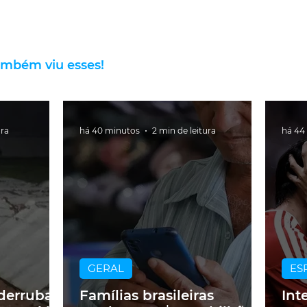
ambém viu esses!
ura
há 40 minutos
2 min de leitura
há 44
GERAL
ES
derruba
Famílias brasileiras
Int