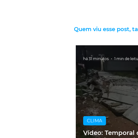
Quem viu esse post, t
há 31 minutos
1 min de leit
CLIMA
Vídeo: Temporal 